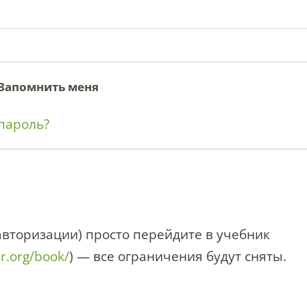
з
а
т
Запомнить меня
е
пароль?
л
ь
н
о
(авторизации) просто перейдите в учебник
er.org/book/
) — все ограничения будут сняты.