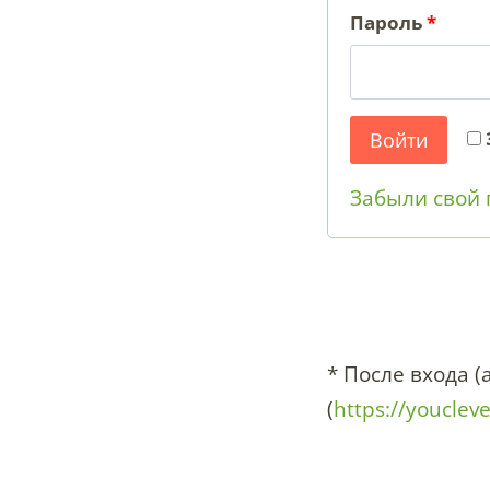
О
Пароль
*
б
я
Войти
з
Забыли свой 
а
т
е
л
* После входа 
ь
(
https://youclev
н
о