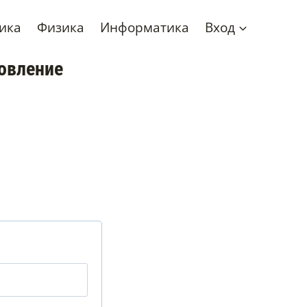
ика
Физика
Информатика
Вход
новление