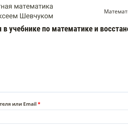
Математ
 в учебнике по математике и восста
О
теля или Email
*
б
я