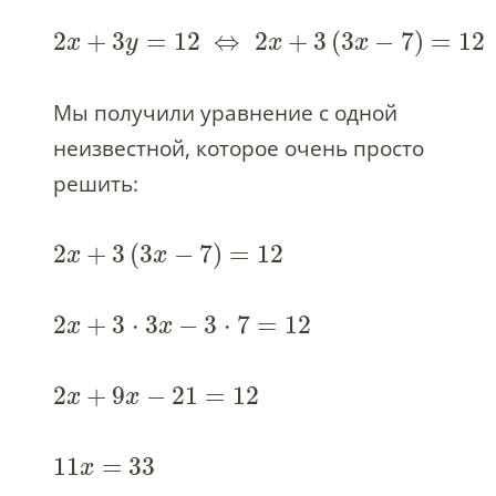
2
+
3
=
12
⇔
2
+
3
(
3
−
7
)
=
12
x
y
x
x
Мы получили уравнение с одной
неизвестной, которое очень просто
решить:
2
+
3
(
3
−
7
)
=
12
x
x
2
+
3
⋅
3
−
3
⋅
7
=
12
x
x
2
+
9
−
21
=
12
x
x
11
=
33
x