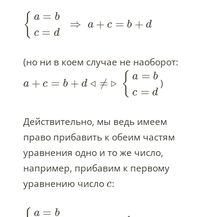
=
{
a
b
⇒
+
=
+
a
c
b
d
=
c
d
(но ни в коем случае не наоборот:
=
{
a
b
+
=
+
◃
≠
▹
)
a
c
b
d
=
c
d
Действительно, мы ведь имеем
право прибавить к обеим частям
уравнения одно и то же число,
например, прибавим к первому
уравнению число
:
c
=
a
b