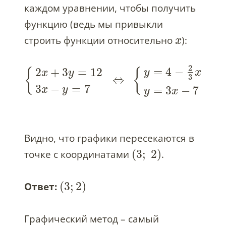
каждом уравнении, чтобы получить
функцию (ведь мы привыкли
строить функции относительно
):
x
2
=
4
−
2
+
3
=
12
{
{
y
x
x
y
3
⇔
3
−
=
7
=
3
−
7
x
y
y
x
Видно, что графики пересекаются в
(
3
;
2
)
точке с координатами
.
(
3
;
2
)
Ответ:
Графический метод – самый