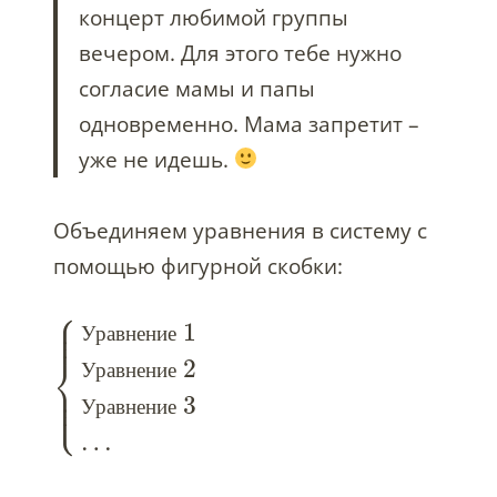
концерт любимой группы
вечером. Для этого тебе нужно
согласие мамы и папы
одновременно. Мама запретит –
уже не идешь.
Объединяем уравнения в систему с
помощью фигурной скобки:
⎧
⎪
⎪
1
⎪
У
р
а
в
н
е
н
и
е
⎨
2
У
р
а
в
н
е
н
и
е
⎪
⎪
⎩
⎪
3
У
р
а
в
н
е
н
и
е
…