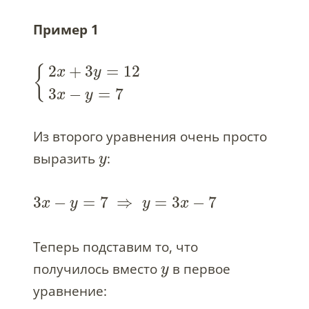
Пример 1
2
+
3
=
12
{
x
y
3
−
=
7
x
y
Из второго уравнения очень просто
выразить
:
y
3
−
=
7
⇒
=
3
−
7
x
y
y
x
Теперь подставим то, что
получилось вместо
в первое
y
уравнение: