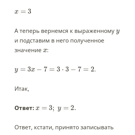
=
3
x
А теперь вернемся к выраженному
y
и подставим в него полученное
значение
:
x
=
3
−
7
=
3
⋅
3
−
7
=
2
.
y
x
Итак,
=
3
;
=
2.
Ответ:
x
y
Ответ, кстати, принято записывать