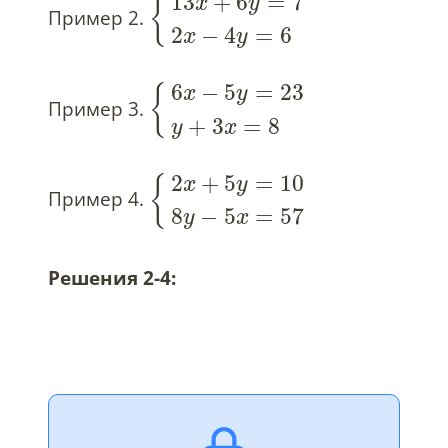
13
+
6
=
7
{
x
y
Пример 2.
2
−
4
=
6
x
y
6
−
5
=
23
{
x
y
Пример 3.
+
3
=
8
y
x
2
+
5
=
10
{
x
y
Пример 4.
8
−
5
=
57
y
x
Решения 2-4: