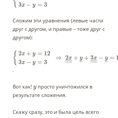
{
3
−
=
3
x
y
Сложим эти уравнения (левые части
друг с другом, и правые – тоже друг с
другом):
2
+
=
12
{
x
y
⇒
2
+
+
3
−
=
x
y
x
y
–
–
–
–
–
–
–
–
–
–
–
–
–
–
3
−
=
3
x
y
.
Вот как!
просто уничтожился в
y
результате сложения.
Скажу сразу, это и была цель всего