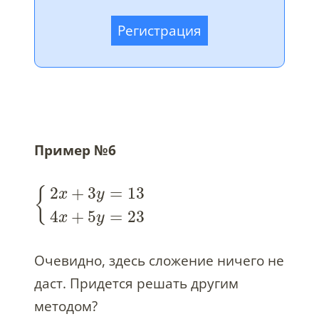
Регистрация
Пример №6
2
+
3
=
13
{
x
y
4
+
5
=
23
x
y
Очевидно, здесь сложение ничего не
даст. Придется решать другим
методом?