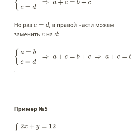
{
⇒
+
=
+
a
c
b
c
=
c
d
=
Но раз
, в правой части можем
c
d
заменить
на
:
c
d
=
{
a
b
⇒
+
=
+
⇒
+
=
a
c
b
c
a
c
=
c
d
.
Пример №5
2
+
=
12
x
y