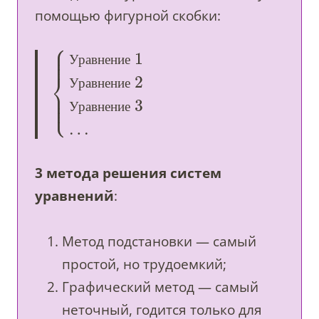
помощью фигурной скобки:
⎧
⎪
⎪
1
⎪
У
р
а
в
н
е
н
и
е
⎨
2
У
р
а
в
н
е
н
и
е
⎪
⎪
⎩
⎪
3
У
р
а
в
н
е
н
и
е
…
3 метода решения систем
уравнений
:
Метод подстановки — самый
простой, но трудоемкий;
Графический метод — самый
неточный, годится только для