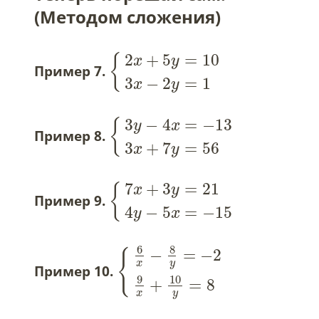
(Методом сложения)
2
+
5
=
10
{
x
y
Пример 7.
3
−
2
=
1
x
y
3
−
4
=
−
13
{
y
x
Пример 8.
3
+
7
=
56
x
y
7
+
3
=
21
{
x
y
Пример 9.
4
−
5
=
−
15
y
x
6
8
−
=
−
2
{
x
y
Пример 10.
9
10
+
=
8
x
y