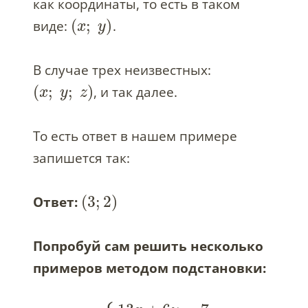
как координаты, то есть в таком
(
;
)
виде:
.
x
y
В случае трех неизвестных:
(
;
;
)
, и так далее.
x
y
z
То есть ответ в нашем примере
запишется так:
(
3
;
2
)
Ответ:
Попробуй сам решить несколько
примеров методом подстановки: