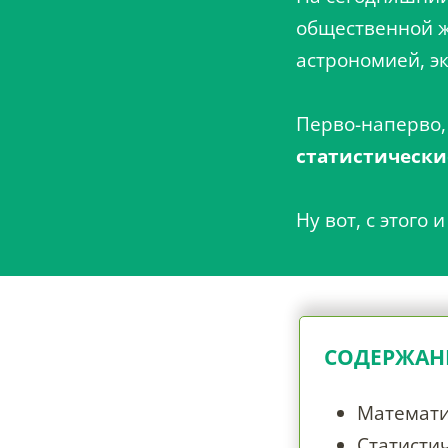
общественной ж
астрономией, э
Перво-наперво,
статистически
Ну вот, с этого 
СОДЕРЖАН
Математи
Статисти