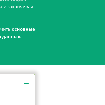
а и заканчивая
учить
основные
а данных.