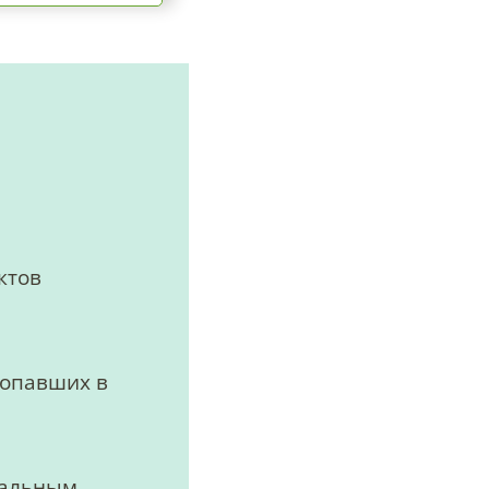
ктов
попавших в
мальным