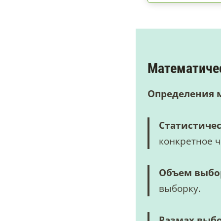
Математичес
Определения 
Статистиче
конкретное ч
Объем выб
выборку.
Размах выб