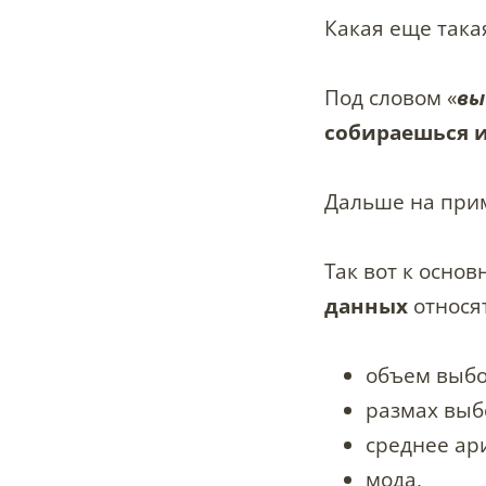
Какая еще така
Под словом «
вы
собираешься 
Дальше на прим
Так вот к осно
данных
относят
объем выбо
размах выб
среднее ар
мода,