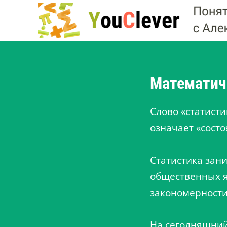
Перейти
к
содержимому
Математич
Слово «статистик
означает «сост
Статистика зан
общественных я
закономерности
На сегодняшний