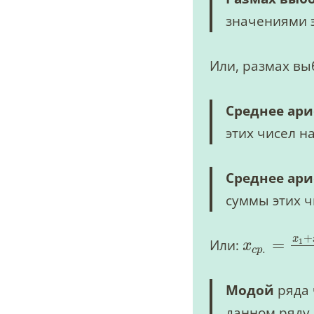
значениями 
Или, размах в
Среднее ари
этих чисел н
Среднее ар
суммы этих 
+
x
=
1
Или:
x
.
c
p
Модой
ряда 
данном ряду.