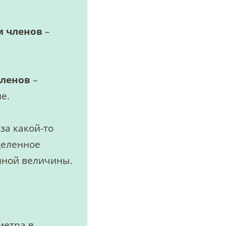
м членов
–
членов
–
е.
за какой-то
деленное
нной величины.
метра в