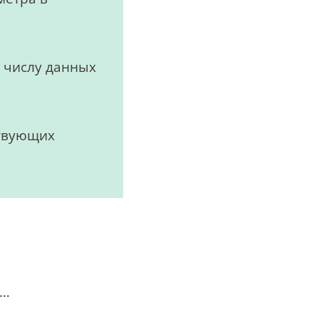
 числу данных
ствующих
х…