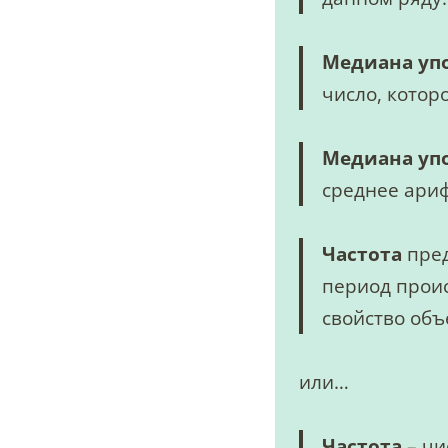
Медиана упо
число, котор
Медиана упо
среднее ариф
Частота
пред
период прои
свойство об
или…
Частота
– чи