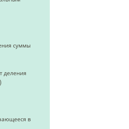
ления суммы
от деления
)
ечающееся в