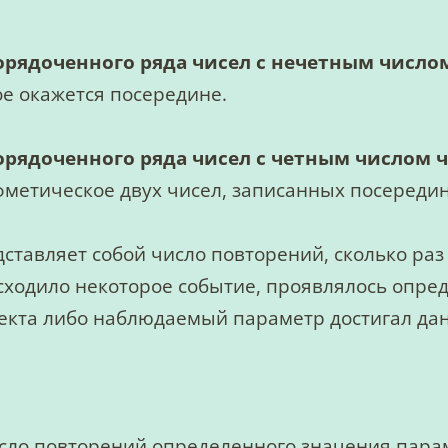
рядоченного ряда чисел с нечетным число
ое окажется посередине.
рядоченного ряда чисел с четным числом 
метическое двух чисел, записанных посередин
ставляет собой число повторений, сколько раз 
сходило некоторое событие, проявлялось опре
ъекта либо наблюдаемый параметр достигал да
сло повторений определенного значения пара