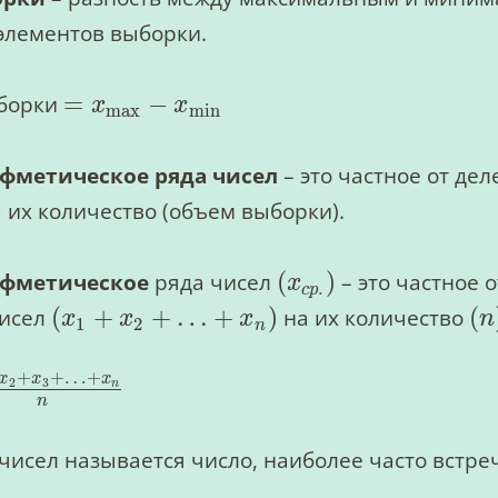
элементов выборки.
=
−
ыборки
x
x
max
min
фметическое ряда чисел
– это частное от де
а их количество (объем выборки).
(
)
ифметическое
ряда чисел
– это частное 
x
.
c
p
(
+
+
…
+
)
(
чисел
на их количество
x
x
x
n
1
2
n
+
+
…
+
x
x
x
2
3
n
n
чисел называется число, наиболее часто встр