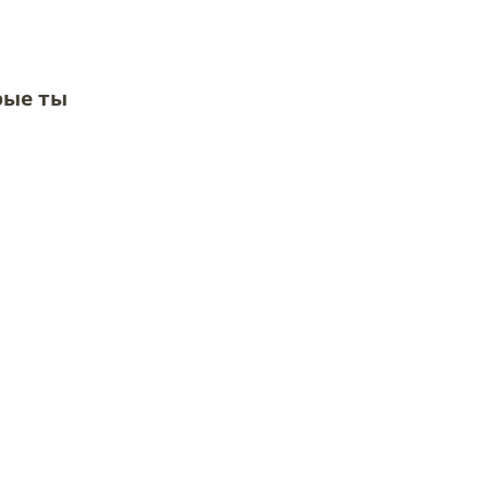
рые ты
и