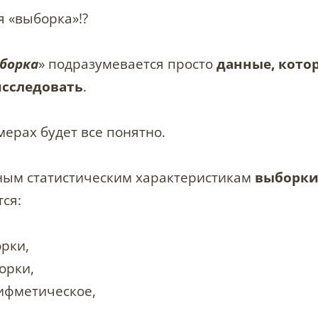
я «выборка»!?
борка
» подразумевается просто
данные, кото
исследовать
.
ерах будет все понятно.
вным статистическим характеристикам
выборк
ся:
рки,
орки,
ифметическое,