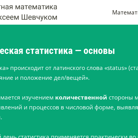
Математ
еская статистика — основы
а» происходит от латинского слова «status» (ста
ояние и положение дел/вещей».
имается изучением
количественной
стороны 
влений и процессов в числовой форме, выявл
.
 день статистика применяется практически во 