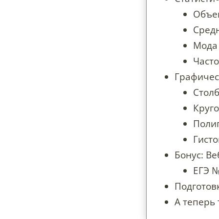
Объе
Сред
Мода
Часто
Графичес
Стол
Круг
Поли
Гист
Бонус: Ве
ЕГЭ №
Подготовк
А теперь 