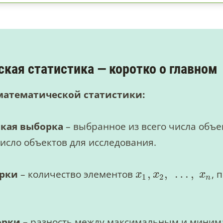
кая статистика — коротко о главном
математической статистики:
ская выборка
– выбранное из всего числа объе
исло объектов для исследования.
,
,
…
,
орки
– количество элементов
, 
x
x
x
1
2
n
орки
–
разность между максимальным и мини