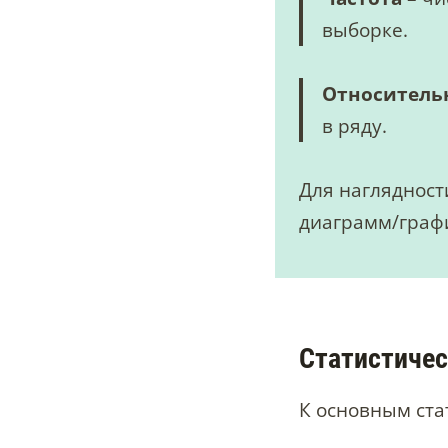
выборке.
Относительн
в ряду.
Для наглядност
диаграмм/граф
Статистичес
К основным ст