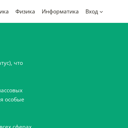
ика
Физика
Информатика
Вход
тус), что
массовых
яя особые
всех сферах