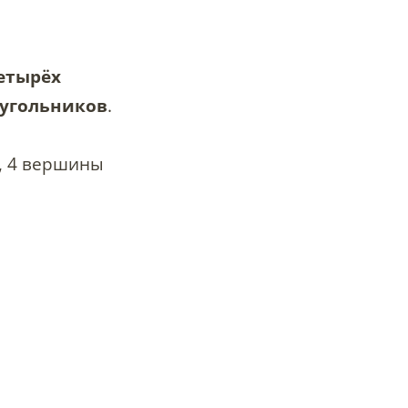
етырёх
еугольников
.
, 4 вершины