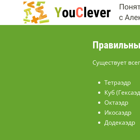
Перейти
к
содержимому
Правильны
Существует все
Тетраэдр
Куб (Гексаэд
Октаэдр
Икосаэдр
Додекаэдр