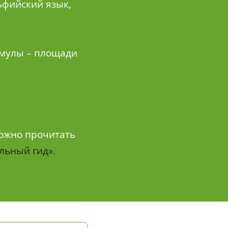
льфийский язык,
рмулы – площади
можно прочитать
льный гид».