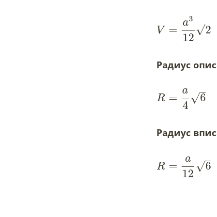
3
–
a
√
=
2
V
12
Радиус опис
–
a
=
6
√
R
4
Радиус впис
–
a
=
6
√
R
12