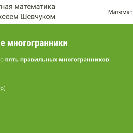
Математ
е многогранники
го
пять правильных многогранников
:
р)