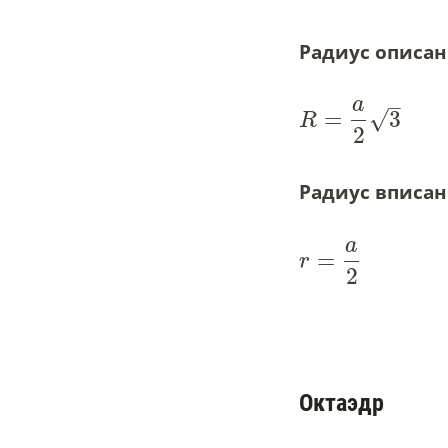
Радиус описан
–
a
=
3
√
R
2
Радиус вписан
a
=
r
2
Октаэдр