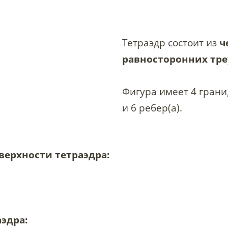
Тетраэдр состоит из
ч
равносторонних тр
Фигура имеет 4 грани
и 6 ребер(a).
ерхности тетраэдра:
эдра: