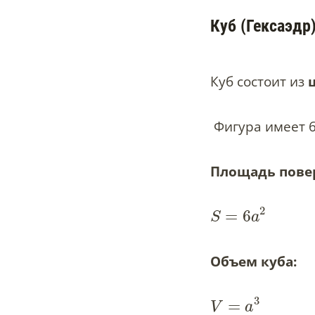
Куб (Гексаэдр
Куб состоит из
Фигура имеет 6 
Площадь повер
2
=
6
S
a
Объем куба:
3
=
V
a