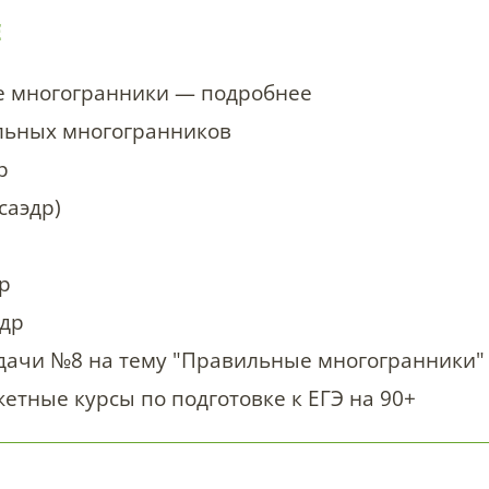
Е
 многогранники — подробнее
льных многогранников
р
саэдр)
р
р
эдр
дачи №8 на тему "Правильные многогранники"
тные курсы по подготовке к ЕГЭ на 90+