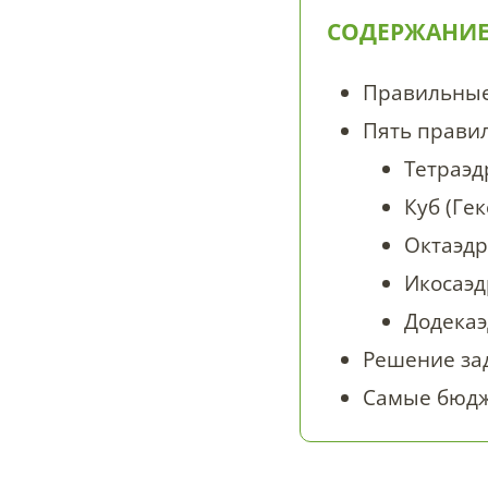
СОДЕРЖАНИ
Правильные
Пять прави
Тетраэд
Куб (Гек
Октаэд
Икосаэд
Додека
Решение за
Самые бюдже