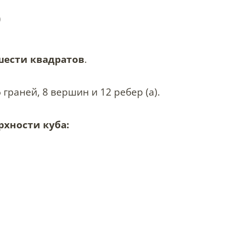
)
шести квадратов
.
граней, 8 вершин и 12 ребер (a).
хности куба: