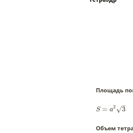
Площадь пов
–
2
=
3
√
S
a
Объем тетра