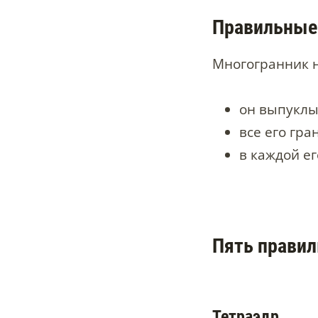
Правильные 
Многогранник н
он выпуклы
все его гр
в каждой е
Пять правил
Тетраэдр