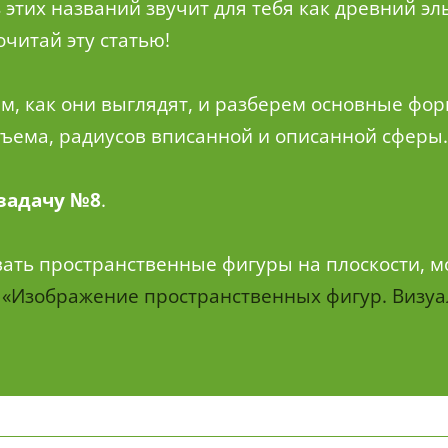
з этих названий звучит для тебя как древний э
читай эту статью!
м, как они выглядят, и разберем основные фо
бъема, радиусов вписанной и описанной сферы.
задачу №8
.
овать пространственные фигуры на плоскости, 
:
«Изображение пространственных фигур. Визуа