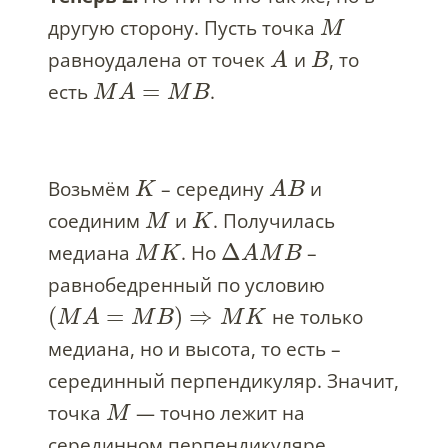
другую сторону. Пусть точка
M
равноудалена от точек
и
, то
A
B
=
есть
.
M
A
M
B
Возьмём
– середину
и
K
A
B
соединим
и
. Получилась
M
K
Δ
медиана
. Но
–
M
K
A
M
B
равнобедренный по условию
(
=
)
⇒
не только
M
A
M
B
M
K
медиана, но и высота, то есть –
серединный перпендикуляр. Значит,
точка
— точно лежит на
M
серединном перпендикуляре.