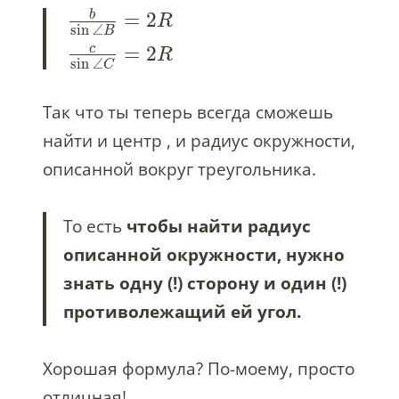
b
=
2
R
sin
∠
B
c
=
2
R
sin
∠
C
Так что ты теперь всегда сможешь
найти и центр , и радиус окружности,
описанной вокруг треугольника.
То есть
чтобы найти радиус
описанной окружности, нужно
знать одну (!) сторону и один (!)
противолежащий ей угол.
Хорошая формула? По-моему, просто
отличная!