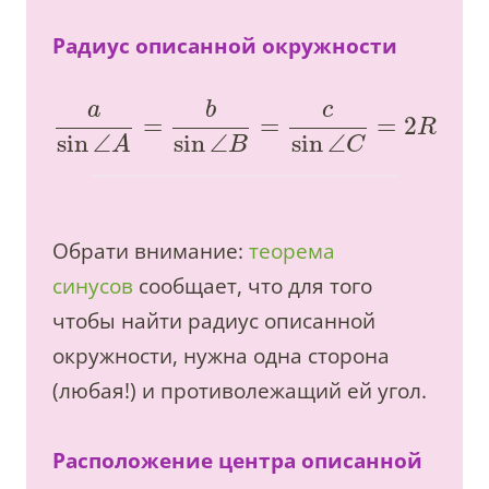
Радиус описанной окружности
a
b
c
=
=
=
2
R
sin
∠
sin
∠
sin
∠
A
B
C
Обрати внимание:
теорема
синусов
сообщает, что для того
чтобы найти радиус описанной
окружности, нужна одна сторона
(любая!) и противолежащий ей угол.
Расположение центра описанной