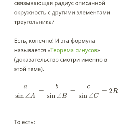
связывающая радиус описанной
окружность с другими элементами
треугольника?
Есть, конечно! И эта формула
называется «
Теорема синусов
»
(доказательство смотри именно в
этой теме).
a
b
c
=
=
=
2
R
sin
∠
sin
∠
sin
∠
A
B
C
То есть: