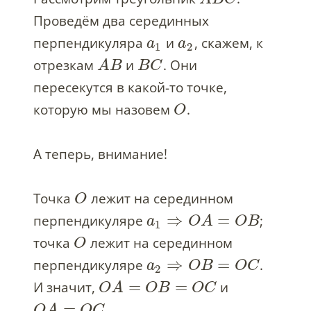
Проведём два серединных
перпендикуляра
и
, скажем, к
a
a
1
2
отрезкам
и
. Они
A
B
B
C
пересекутся в какой-то точке,
которую мы назовем
.
O
А теперь, внимание!
Точка
лежит на серединном
O
⇒
=
перпендикуляре
;
a
O
A
O
B
1
точка
лежит на серединном
O
⇒
=
перпендикуляре
.
a
O
B
O
C
2
=
=
И значит,
и
O
A
O
B
O
C
=
.
O
A
O
C