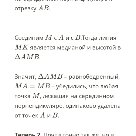
отрезку
.
A
B
Соединим
с
и с
.Тогда линия
M
A
B
является медианой и высотой в
M
K
Δ
.
A
M
B
Δ
Значит,
– равнобедренный,
A
M
B
=
– убедились, что любая
M
A
M
B
точка
, лежащая на серединном
M
перпендикуляре, одинаково удалена
от точек
и
.
A
B
Теперь 2.
Почти точно так же, но в