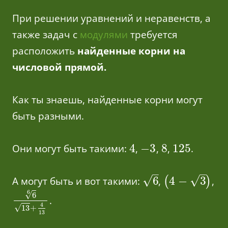
При решении уравнений и неравенств, а
также задач с
модулями
требуется
расположить
найденные корни на
числовой прямой.
Как ты знаешь, найденные корни могут
быть разными.
4
−
3
8
125
Они могут быть такими:
,
,
,
.
–
–
√
√
6
4
−
3
А могут быть и вот такими:
,
(
)
,
6
√
6
.
4
√
13
+
13