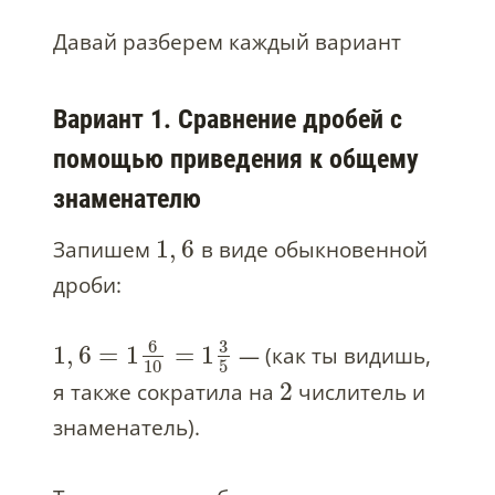
Давай разберем каждый вариант
Вариант 1. Сравнение дробей с
помощью приведения к общему
знаменателю
1
,
6
Запишем
в виде обыкновенной
дроби:
6
3
1
,
6
=
1
=
1
— (как ты видишь,
10
5
2
я также сократила на
числитель и
знаменатель).