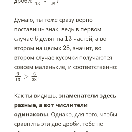
∨
дроби:
?
13
28
Думаю, ты тоже сразу верно
поставишь знак, ведь в первом
6
13
случае
делят на
частей, а во
28
втором на целых
, значит, во
втором случае кусочки получаются
совсем маленькие, и соответственно:
6
6
>
.
13
28
Как ты видишь,
знаменатели здесь
разные, а вот числители
одинаковы
. Однако, для того, чтобы
сравнить эти две дроби, тебе не