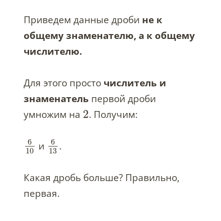
Приведем данные дроби
не к
общему знаменателю, а к общему
числителю.
Для этого просто
числитель и
знаменатель
первой дроби
2
умножим на
. Получим:
6
6
и
.
10
13
Какая дробь больше? Правильно,
первая.