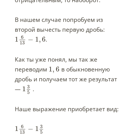
отрицательным, то наоборот.
В нашем случае попробуем из
второй вычесть первую дробь:
6
1
−
1
,
6
.
13
Как ты уже понял, мы так же
1
,
6
переводим
в обыкновенную
дробь и получаем тот же результат
3
1
—
.
5
Наше выражение приобретает вид:
6
3
1
−
1
13
5