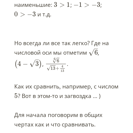
3
>
1
−
1
>
−
3
наименьшие:
;
;
0
>
−
3
и т.д.
Но всегда ли все так легко? Где на
–
√
6
числовой оси мы отметим
,
–
6
√
6
√
4
−
3
(
)
,
.
4
√
13
+
13
Как их сравнить, например, с числом
5
? Вот в этом-то и загвоздка … )
Для начала поговорим в общих
чертах как и что сравнивать.