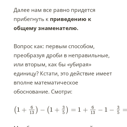
Далее нам все равно придется
прибегнуть к
приведению к
общему знаменателю.
Вопрос как: первым способом,
преобразуя дроби в неправильные,
или вторым, как бы «убирая»
единицу? Кстати, это действие имеет
вполне математическое
обоснование. Смотри:
6
3
6
3
1
+
−
1
+
=
1
+
−
1
−
(
)
(
)
13
5
13
5