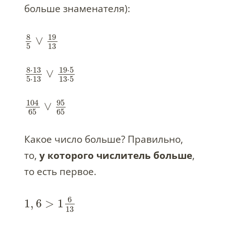
больше знаменателя):
8
19
∨
5
13
8
⋅
13
19
⋅
5
∨
5
⋅
13
13
⋅
5
104
95
∨
65
65
Какое число больше? Правильно,
то,
у которого числитель больше
,
то есть первое.
6
1
,
6
>
1
13