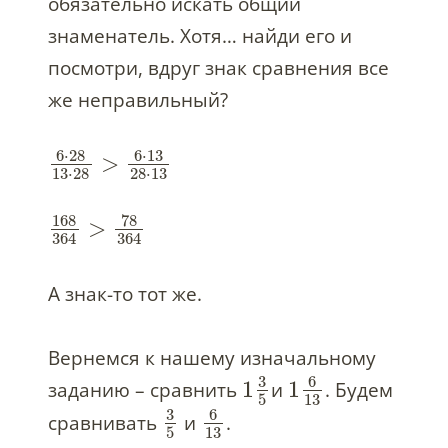
обязательно искать общий
знаменатель. Хотя… найди его и
посмотри, вдруг знак сравнения все
же неправильный?
6
⋅
28
6
⋅
13
>
13
⋅
28
28
⋅
13
168
78
>
364
364
А знак-то тот же.
Вернемся к нашему изначальному
3
6
1
1
заданию – сравнить
и
. Будем
5
13
3
6
сравнивать
и
.
5
13