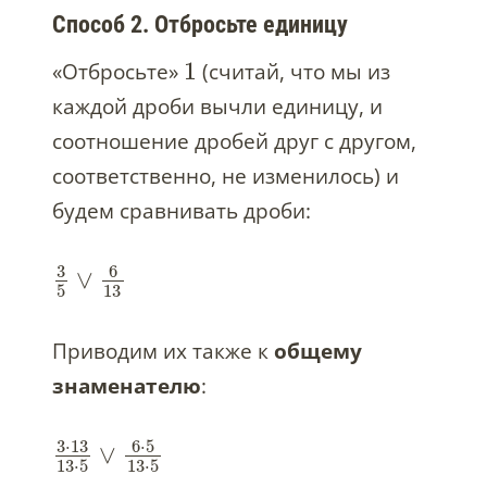
Способ 2. Отбросьте единицу
1
«Отбросьте»
(считай, что мы из
каждой дроби вычли единицу, и
соотношение дробей друг с другом,
соответственно, не изменилось) и
будем сравнивать дроби:
3
6
∨
5
13
Приводим их также к
общему
знаменателю
:
3
⋅
13
6
⋅
5
∨
13
⋅
5
13
⋅
5