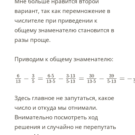
Мне больше нравится второй
вариант, так как перемножение в
числителе при приведении к
общему знаменателю становится в
разы проще.
Приводим к общему знаменателю:
6
3
6
⋅
5
3
⋅
13
30
39
−
=
−
=
−
=
−
13
5
13
⋅
5
5
⋅
13
13
⋅
5
5
⋅
13
Здесь главное не запутаться, какое
число и откуда мы отнимали.
Внимательно посмотреть ход
решения и случайно не перепутать