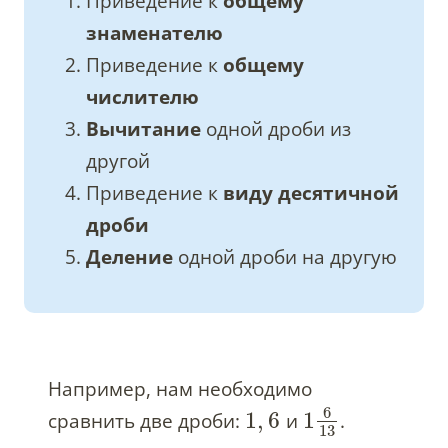
Приведение к
общему
знаменателю
Приведение к
общему
числителю
Вычитание
одной дроби из
другой
Приведение к
виду десятичной
дроби
Деление
одной дроби на другую
Например, нам необходимо
6
1
,
6
1
сравнить две дроби:
и
.
13