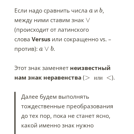
Если надо сравнить числа
и
,
a
b
∨
между ними ставим знак
(происходит от латинского
слова
Versus
или сокращенно vs. –
∨
против):
.
a
b
Этот знак заменяет
неизвестный
>
<
нам знак неравенства
(
).
и
л
и
Далее будем выполнять
тождественные преобразования
до тех пор, пока не станет ясно,
какой именно знак нужно