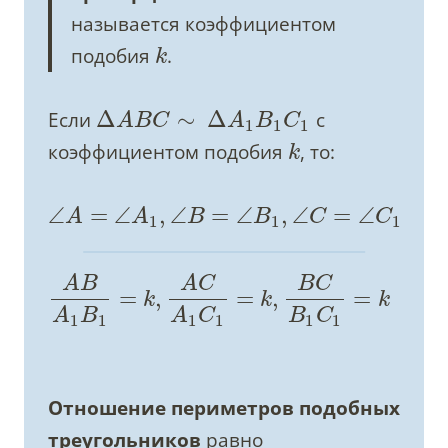
называется коэффициентом
подобия
.
k
Δ
∼
Δ
Если
с
A
B
C
A
B
C
1
1
1
коэффициентом подобия
, то:
k
∠
=
∠
,
∠
=
∠
,
∠
=
∠
A
A
B
B
C
C
1
1
1
A
B
A
C
B
C
=
,
=
,
=
k
k
k
A
B
A
C
B
C
1
1
1
1
1
1
Отношение периметров подобных
треугольников
равно