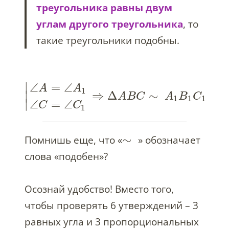
треугольника равны двум
углам другого треугольника
, то
такие треугольники
подобны.
∣
∠
=
∠
A
A
1
⇒
Δ
∼
∣
A
B
C
A
B
C
1
1
1
∣
∠
=
∠
C
C
1
∼
Помнишь еще, что «
» обозначает
слова «подобен»?
Осознай удобство! Вместо того,
чтобы проверять 6 утверждений – 3
равных угла и 3 пропорциональных