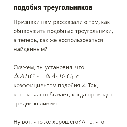
подобия треугольников
Признаки нам рассказали о том, как
обнаружить подобные треугольники,
а теперь, как же воспользоваться
найденным?
Скажем, ты установил, что
Δ
∼
Δ
с
A
B
C
A
B
C
1
1
1
2
коэффициентом подобия
. Так,
кстати, часто бывает, когда проводят
среднюю линию…
Ну вот, что же хорошего? А то, что