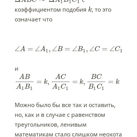
A
B
C
A
B
C
1
1
1
коэффициентом подобия
, то это
k
означает что
∠
=
∠
,
∠
=
∠
,
∠
=
∠
A
A
B
B
C
C
1
1
1
и
A
B
A
C
B
C
=
,
=
,
=
k
k
k
A
B
A
C
B
C
1
1
1
1
1
1
Можно было бы все так и оставить,
но, как и в случае с равенством
треугольников, ленивым
математикам стало слишком неохота