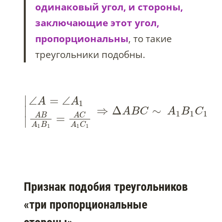
одинаковый угол, и стороны,
заключающие этот угол,
пропорциональны
, то такие
треугольники подобны.
∣
∠
=
∠
A
A
1
⇒
Δ
∼
∣
A
B
C
A
B
C
1
1
1
A
C
A
B
=
∣
A
B
A
C
1
1
1
1
Признак подобия треугольников
«три пропорциональные