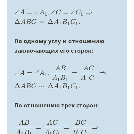
∠
=
∠
∠
=
∠
⇒
,
A
A
C
C
1
1
Δ
∼
Δ
.
A
B
C
A
B
C
1
1
1
По одному углу и отношению
заключающих его сторон:
A
B
A
C
∠
=
∠
=
⇒
,
A
A
1
A
B
A
C
1
1
1
1
Δ
∼
Δ
.
A
B
C
A
B
C
1
1
1
По отношению трех сторон:
A
B
A
C
B
C
=
=
⇒
A
B
A
C
B
C