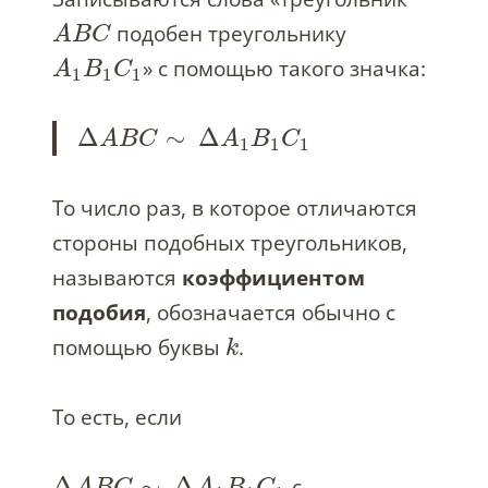
подобен треугольнику
A
B
C
» с помощью такого значка:
A
B
C
1
1
1
Δ
∼
Δ
A
B
C
A
B
C
1
1
1
То число раз, в которое отличаются
стороны подобных треугольников,
называются
коэффициентом
подобия
, обозначается обычно с
помощью буквы
.
k
То есть, если
Δ
∼
Δ
с