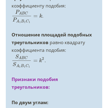
коэффициенту подобия:
P
A
B
C
=
.
k
P
A
B
C
1
1
1
Отношение площадей подобных
треугольников
равно квадрату
коэффициента подобия:
S
2
A
B
C
=
.
k
S
A
B
C
1
1
1
Признаки подобия
треугольников:
По двум углам: