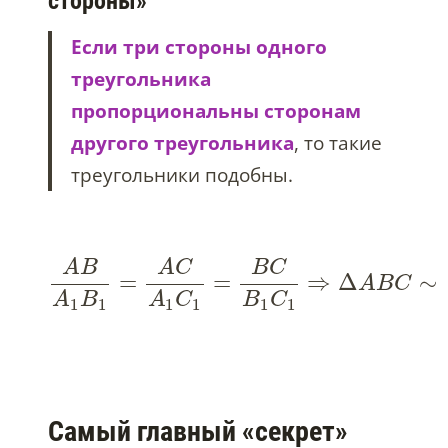
стороны»
Если три стороны одного
треугольника
пропорциональны сторонам
другого треугольника
, то такие
треугольники подобны.
A
B
A
C
B
C
=
=
⇒
Δ
∼
A
B
C
A
B
A
C
B
C
1
1
1
1
1
1
Самый главный «секрет»